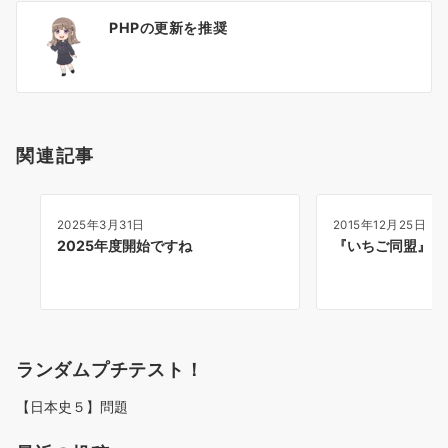
投
PHPの更新を推奨
稿
ナ
ビ
ゲ
ー
関連記事
シ
ョ
ン
2025年3月31日
2015年12月25日
2025年度開始ですね
『いちご同盟』
ランダムプチテスト！
【日本史５】問題