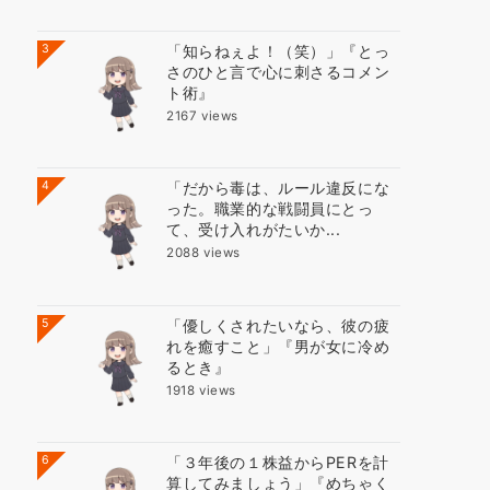
3
「知らねぇよ！（笑）」『とっ
さのひと言で心に刺さるコメン
ト術』
2167 views
4
「だから毒は、ルール違反にな
った。職業的な戦闘員にとっ
て、受け入れがたいか...
2088 views
5
「優しくされたいなら、彼の疲
れを癒すこと」『男が女に冷め
るとき』
1918 views
6
「３年後の１株益からPERを計
算してみましょう」『めちゃく