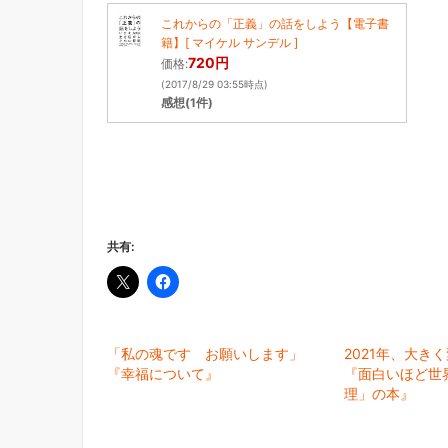
これからの「正義」の話をしよう【電子書
籍】[ マイケル サンデル ]
720円
価格:
(2017/8/29 03:55時点)
感想(1件)
共有:
「私の魂です お願いします」
2021年、大き
『幸福について』
『面白いほど世
理」の本』