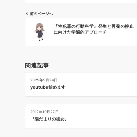
前のページへ
投
『性犯罪の行動科学』発生と再発の抑止
稿
に向けた学際的アプローチ
ナ
ビ
ゲ
ー
関連記事
シ
ョ
2025年9月24日
ン
youtube始めます
2012年10月27日
『陽だまりの彼女』