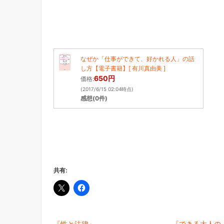
なぜか「仕事ができて、好かれる人」の話
し方【電子書籍】[ 有川真由美 ]
650円
価格:
(2017/6/15 02:04時点)
感想(0件)
共有:
『性と法律』
『できる大人の