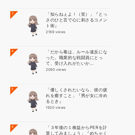
3
「知らねぇよ！（笑）」『とっ
さのひと言で心に刺さるコメン
ト術』
2169 views
4
「だから毒は、ルール違反にな
った。職業的な戦闘員にとっ
て、受け入れがたいか...
2090 views
5
「優しくされたいなら、彼の疲
れを癒すこと」『男が女に冷め
るとき』
1920 views
6
「３年後の１株益からPERを計
算してみましょう」『めちゃく