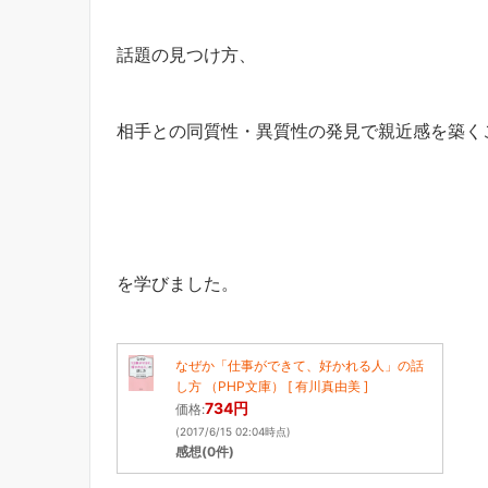
話題の見つけ方、
相手との同質性・異質性の発見で親近感を築く
を学びました。
なぜか「仕事ができて、好かれる人」の話
し方 （PHP文庫） [ 有川真由美 ]
734円
価格:
(2017/6/15 02:04時点)
感想(0件)