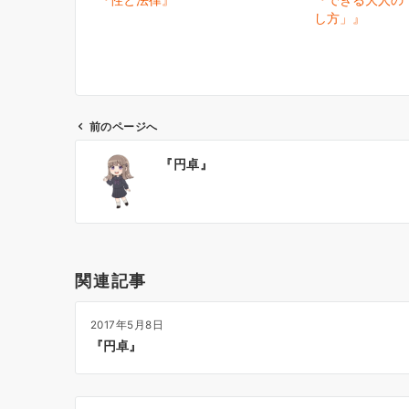
し方」』
前のページへ
投
『円卓』
稿
ナ
ビ
ゲ
ー
関連記事
シ
ョ
2017年5月8日
ン
『円卓』