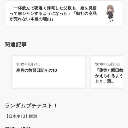
ー
「一杯飲んで夜遅く帰宅した父親も、娘を見習
シ
って朝シャンするようになった」『御社の商品
ョ
が売れない本当の理由』
ン
関連記事
2012年8月21日
2018年5月20日
寒月の教習日記その10
「蓮実と園田教諭
かえられるように
とき、灘…
ランダムプチテスト！
【日本史13】問題