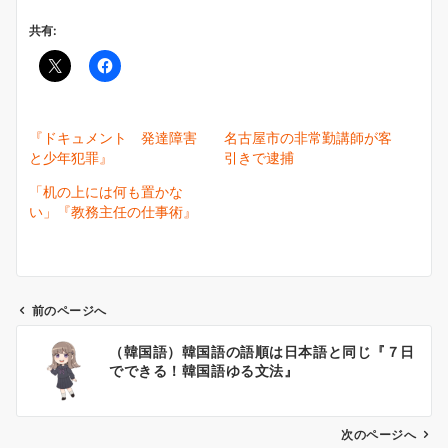
共有:
『ドキュメント 発達障害
名古屋市の非常勤講師が客
と少年犯罪』
引きで逮捕
「机の上には何も置かな
い」『教務主任の仕事術』
前のページへ
投
（韓国語）韓国語の語順は日本語と同じ『７日
稿
でできる！韓国語ゆる文法』
ナ
ビ
ゲ
次のページへ