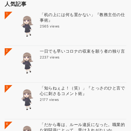
人気記事
1
「机の上には何も置かない」『教務主任の仕
事術』
2565 views
2
一日でも早いコロナの収束を願う者の独り言
2237 views
3
「知らねぇよ！（笑）」『とっさのひと言で
心に刺さるコメント術』
2177 views
4
「だから毒は、ルール違反になった。職業的
な戦闘員にとって、受け入れがたいか...