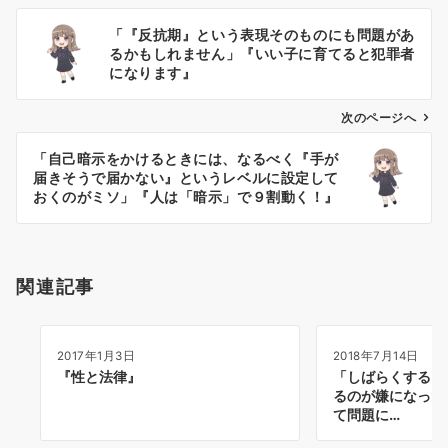
投
「『反抗期』という表現そのものにも問題があ
稿
るかもしれません」『いい子に育てると犯罪者
ナ
になります』
ビ
ゲ
次のページへ
ー
「自己暗示をかけるときには、なるべく『手が
シ
届きそうで届かない』というレベルに設定して
ョ
おくのがミソ」『人は「暗示」で９割動く！』
ン
関連記事
2017年1月3日
2018年7月14日
『性と法律』
「しばらくすると
るのが嫌になった
て問題に…