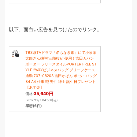
以下、面白い広告を見つけたのでリンク。
TBS系TVドラマ「名もなき毒」にて小泉孝
太郎さん(杉村三郎役)が使用！吉田カバン
ポーター フリースタイルPORTER FREE ST
YLE 2WAYビジネスバッグ ブリーフケース
通勤 707-08208 吉田かばん ポ-タ- バッグ
B4 A4 仕事 鞄 男性 紳士 誕生日プレゼント
【あす楽】
35,640円
価格:
(2017/12/7 04:50時点)
感想(6件)